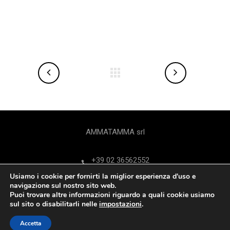
AMMATAMMA srl
+39 02 36562552
Usiamo i cookie per fornirti la miglior esperienza d'uso e
Via Federico Confalonieri 9 - 20124 Milano
navigazione sul nostro sito web.
Puoi trovare altre informazioni riguardo a quali cookie usiamo
sul sito o disabilitarli nelle
impostazioni
.
ammatamma@ammatamma.it
.
Accetta
franco.ferrarese@ammatamma.it