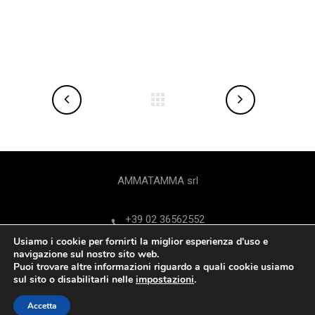
AMMATAMMA srl
+39 02 36562552
Usiamo i cookie per fornirti la miglior esperienza d'uso e
Via Federico Confalonieri 9 - 20124 Milano
navigazione sul nostro sito web.
Puoi trovare altre informazioni riguardo a quali cookie usiamo
sul sito o disabilitarli nelle
impostazioni
.
ammatamma@ammatamma.it
.
Accetta
franco.ferrarese@ammatamma.it