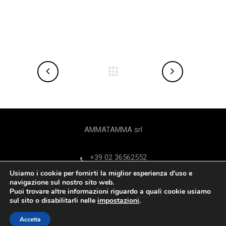
AMMATAMMA srl
+39 02 36562552
Usiamo i cookie per fornirti la miglior esperienza d'uso e
Via Federico Confalonieri 9 - 20124 Milano
navigazione sul nostro sito web.
Puoi trovare altre informazioni riguardo a quali cookie usiamo
sul sito o disabilitarli nelle
impostazioni
.
ammatamma@ammatamma.it
.
Accetta
franco.ferrarese@ammatamma.it